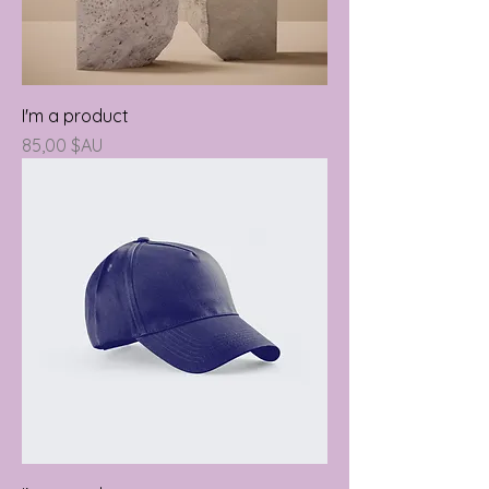
I'm a product
Prix
85,00 $AU