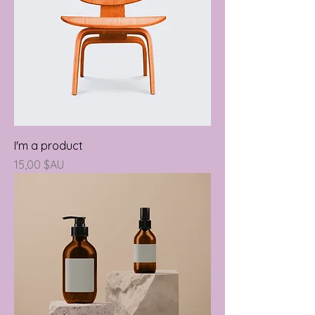
I'm a product
Prix
15,00 $AU