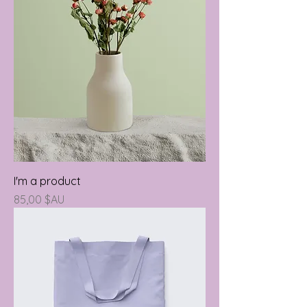
I'm a product
Prix
85,00 $AU