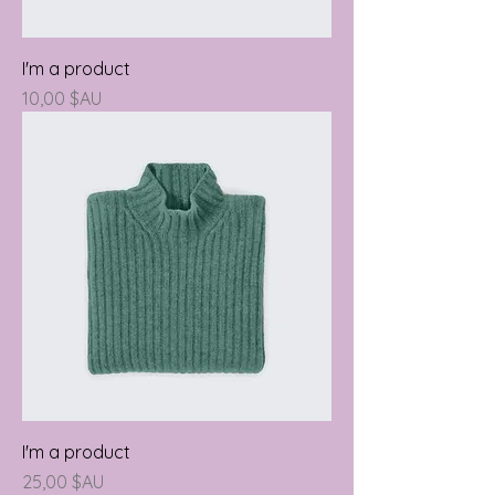
I'm a product
Prix
10,00 $AU
I'm a product
Prix
25,00 $AU